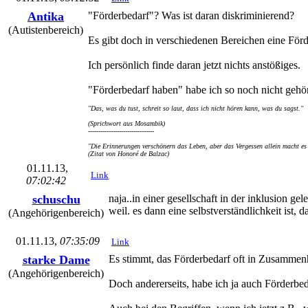
Antika
"Förderbedarf"? Was ist daran diskriminierend?
(Autistenbereich)
Es gibt doch in verschiedenen Bereichen eine Fö
Ich persönlich finde daran jetzt nichts anstößiges.
"Förderbedarf haben" habe ich so noch nicht gehört,
"Das, was du tust, schreit so laut, dass ich nicht hören kann, was du sagst."
(Sprichwort aus Mosambik)
--------------------------------
"Die Erinnerungen verschönern das Leben, aber das Vergessen allein macht es 
(Zitat von Honoré de Balzac)
01.11.13,
Link
07:02:42
schuschu
naja..in einer gesellschaft in der inklusion ge
weil. es dann eine selbstverständlichkeit ist,
(Angehörigenbereich)
01.11.13,
07:35:09
Link
starke Dame
Es stimmt, das Förderbedarf oft in Zusammen
(Angehörigenbereich)
Doch andererseits, habe ich ja auch Förderbed