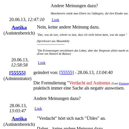
Andere Meinungen dazu?
Mancherorts steckt man Eltern ins Gefängnis, die ihre Kinder aus
20.06.13,
12:47:10
Link
Antika
Nein, keine andere Meinung dazu.
(Autistenbereich)
"Das, was du tust, schreit so laut, dass ich nicht hören kann, was du sagst."
(Sprichwort aus Mosambik)
--------------------------------
"Die Erinnerungen verschönern das Leben, aber das Vergessen allein macht es 
(Zitat von Honoré de Balzac)
20.06.13,
Link
12:58:58
[55555]
geändert von:
[55555]
- 28.06.13,
13:04:40
(Administrator)
Die Formulierung "
Verdacht auf Autismus
[Laut
Forenre
praktisch immer eine Sache als negativ ausweisen.
Andere Meinungen dazu?
28.06.13,
Link
13:03:47
Antika
"Verdacht" hört sich nach "Übles" an.
(Autistenbereich)
Daher....keine andere Meinung dazu.