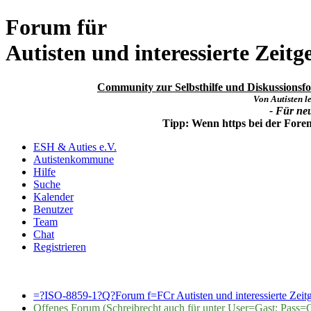
Forum für
Autisten und interessierte Zeitg
Community zur Selbsthilfe und Diskussionsfor
Von Autisten le
- Für ne
Tipp: Wenn https bei der For
ESH & Auties e.V.
Autistenkommune
Hilfe
Suche
Kalender
Benutzer
Team
Chat
Registrieren
=?ISO-8859-1?Q?Forum f=FCr Autisten und interessierte Zeit
Offenes Forum (Schreibrecht auch für unter User=Gast; Pass=G