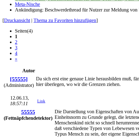
Meta-Nische
Ankündigung:
Beschwerdethread für Nutzer zur Meldung von V
[
Druckansicht
|
Thema zu Favoriten hinzufügen
]
Seiten(4)
1
2
3
4
»
Autor
[55555]
Da sich erst eine genaue Linie herausbilden muß, fä
hier überlegen, wo wir die Grenzen ziehen.
(Administrator)
12.06.13,
Link
18:57:11
55555
Die Darstellung von Eigenschaften von Auti
Einheitsnorm zu Grunde gelegt, die letzten
(Fettnäpfchendetektor)
Menschenkind nicht so schnell herumrennen
daß verschiedene Typen von Lebewesen ver
Typus Mensch zu sein, der eigene Eigenschaf