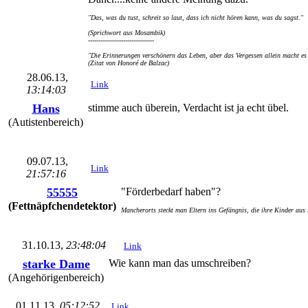
"Das, was du tust, schreit so laut, dass ich nicht hören kann, was du sagst."
(Sprichwort aus Mosambik)
--------------------------------
"Die Erinnerungen verschönern das Leben, aber das Vergessen allein macht es 
(Zitat von Honoré de Balzac)
28.06.13,
Link
13:14:03
Hans
stimme auch überein, Verdacht ist ja echt übel.
(Autistenbereich)
09.07.13,
Link
21:57:16
55555
"Förderbedarf haben"?
(Fettnäpfchendetektor)
Mancherorts steckt man Eltern ins Gefängnis, die ihre Kinder aus
31.10.13,
23:48:04
Link
starke Dame
Wie kann man das umschreiben?
(Angehörigenbereich)
01.11.13,
05:12:52
Link