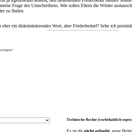
was ja irgendwann ansteht, den bestehenden Förderbedaf meines Sohnes, 
meine Frage des Umschreibens. Wie sollen Eltern die Wörter austausche
ter zu finden.
n eher ein diskriminierendes Wort, aber Förderbedarf? Sehe ich persönlic
erträglich."
Technische Rechte (vorbehaltlich sepe
Es ist dir
nicht erlaubt
, neue Beitr