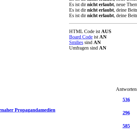
Es ist dir
nicht erlaubt
, neue Them
Es ist dir
nicht erlaubt
, deine Beit
Es ist dir
nicht erlaubt
, deine Beit
HTML Code ist
AUS
Board Code
ist
AN
Smilies
sind
AN
Umfragen sind
AN
Antworten
536
menaher Propagandamedien
296
585