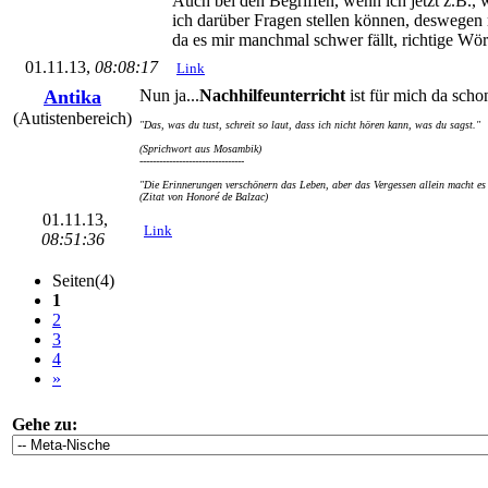
Auch bei den Begriffen, wenn ich jetzt z.B., 
ich darüber Fragen stellen können, deswegen 
da es mir manchmal schwer fällt, richtige Wör
01.11.13,
08:08:17
Link
Antika
Nun ja...
Nachhilfeunterricht
ist für mich da scho
(Autistenbereich)
"Das, was du tust, schreit so laut, dass ich nicht hören kann, was du sagst."
(Sprichwort aus Mosambik)
--------------------------------
"Die Erinnerungen verschönern das Leben, aber das Vergessen allein macht es 
(Zitat von Honoré de Balzac)
01.11.13,
Link
08:51:36
Seiten(4)
1
2
3
4
»
Gehe zu: