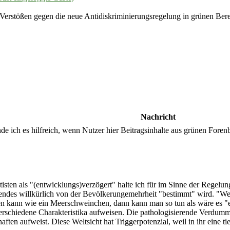
erstößen gegen die neue Antidiskriminierungsregelung in grünen Ber
Nachricht
nde ich es hilfreich, wenn Nutzer hier Beitragsinhalte aus grünen Fore
sten als "(entwicklungs)verzögert" halte ich für im Sinne der Regelun
endes willkürlich von der Bevölkerungemehrheit "bestimmt" wird. "Wer n
 kann wie ein Meerschweinchen, dann kann man so tun als wäre es "ent
schiedene Charakteristika aufweisen. Die pathologisierende Verdummun
ten aufweist. Diese Weltsicht hat Triggerpotenzial, weil in ihr eine tie