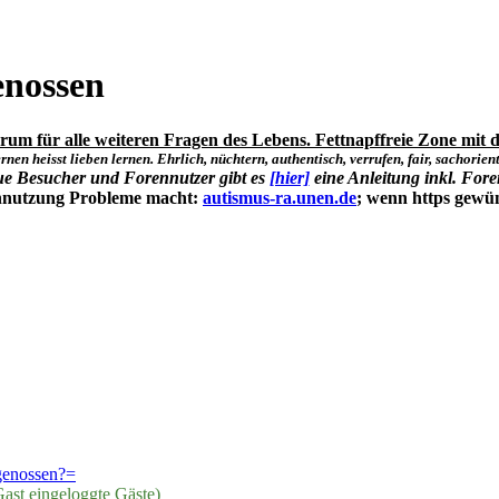
enossen
um für alle weiteren Fragen des Lebens. Fettnapffreie Zone mit d
rnen heisst lieben lernen. Ehrlich, nüchtern, authentisch, verrufen, fair, sachorienti
ue Besucher und Forennutzer gibt es
[hier]
eine Anleitung inkl. Fore
ennutzung Probleme macht:
autismus-ra.unen.de
; wenn https gewü
genossen?=
ast eingeloggte Gäste)