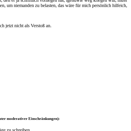
den er ja schriftlich vorliegen hat, igendwie weg kriegen will, muss
n, um niemanden zu belasten, das wäre für mich persönlich hilfeich,
h jetzt nicht als Verstoß an.
rater moderativer Einschränkungen):
äge zu schreiben.