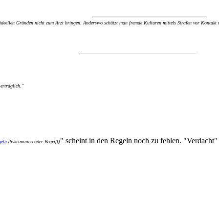
 ideellen Gründen nicht zum Arzt bringen. Anderswo schützt man fremde Kulturen mittels Strafen vor Kontakt
erträglich."
" scheint in den Regeln noch zu fehlen. "Verdacht" i
geln
diskriminierender Begriff]