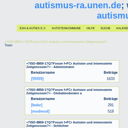
autismus-ra.unen.de
;
autism
ESH & AUTIES E.V.
AUTISTENKOMMUNE
HILFE
SUCHE
KALEN
=?ISO-8859-1?Q?Forum f=FCr Autisten und interessierte Zeitgenossen?=
Team
=?ISO-8859-1?Q?Forum f=FCr Autisten und interessierte
Zeitgenossen?= - Administrator
Benutzername
Beiträge
[55555]
1633
=?ISO-8859-1?Q?Forum f=FCr Autisten und interessierte
Zeitgenossen?= - Globalmoderator a
Benutzername
Beiträge
[feder]
291
[modmod]
518
=?ISO-8859-1?Q?Forum f=FCr Autisten und interessierte
Zeitgenossen?= - Schlichter