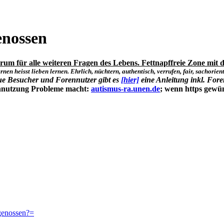
enossen
um für alle weiteren Fragen des Lebens. Fettnapffreie Zone mit d
rnen heisst lieben lernen. Ehrlich, nüchtern, authentisch, verrufen, fair, sachorienti
ue Besucher und Forennutzer gibt es
[hier]
eine Anleitung inkl. Fore
ennutzung Probleme macht:
autismus-ra.unen.de
; wenn https gewü
genossen?=