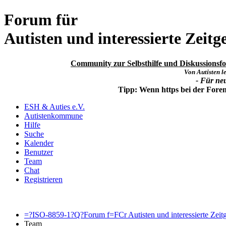
Forum für
Autisten und interessierte Zeitg
Community zur Selbsthilfe und Diskussionsfor
Von Autisten le
- Für ne
Tipp: Wenn https bei der For
ESH & Auties e.V.
Autistenkommune
Hilfe
Suche
Kalender
Benutzer
Team
Chat
Registrieren
=?ISO-8859-1?Q?Forum f=FCr Autisten und interessierte Zeit
Team