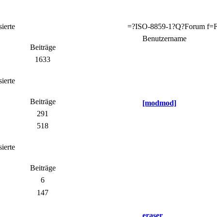
ierte
=?ISO-8859-1?Q?Forum f=FCr
Benutzername
Beiträge
1633
ierte
Beiträge
[modmod]
291
518
ierte
Beiträge
6
147
eraser