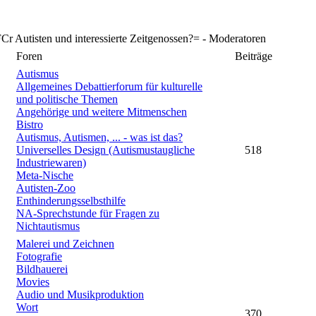
 Autisten und interessierte Zeitgenossen?= - Moderatoren
Foren
Beiträge
Autismus
Allgemeines Debattierforum für kulturelle
und politische Themen
Angehörige und weitere Mitmenschen
Bistro
Autismus, Autismen, ... - was ist das?
Universelles Design (Autismustaugliche
518
Industriewaren)
Meta-Nische
Autisten-Zoo
Enthinderungsselbsthilfe
NA-Sprechstunde für Fragen zu
Nichtautismus
Malerei und Zeichnen
Fotografie
Bildhauerei
Movies
Audio und Musikproduktion
Wort
370