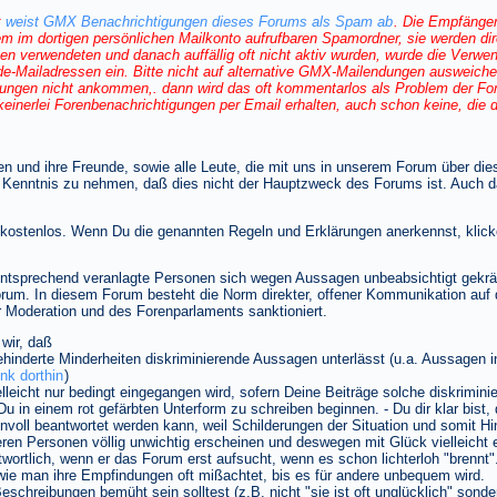
r
weist GMX Benachrichtigungen dieses Forums als Spam ab
. Die Empfänge
nem im dortigen persönlichen Mailkonto aufrufbaren Spamordner, sie werden 
ssen verwendeten und danach auffällig oft nicht aktiv wurden, wurde die Ver
-Mailadressen ein. Bitte nicht auf alternative GMX-Mailendungen ausweichen, 
ngen nicht ankommen,. dann wird das oft kommentarlos als Problem der For
 keinerlei Forenbenachrichtigungen per Email erhalten, auch schon keine, die d
en und ihre Freunde, sowie alle Leute, die mit uns in unserem Forum über di
ur Kenntnis zu nehmen, daß dies nicht der Hauptzweck des Forums ist. Auch da
 kostenlos. Wenn Du die genannten Regeln und Erklärungen anerkennst, klick
tsprechend veranlagte Personen sich wegen Aussagen unbeabsichtigt gekränk
Forum. In diesem Forum besteht die Norm direkter, offener Kommunikation auf 
Moderation und des Forenparlaments sanktioniert.
wir, daß
ehinderte Minderheiten diskriminierende Aussagen unterlässt (u.a. Aussagen i
ink dorthin
)
elleicht nur bedingt eingegangen wird, sofern Deine Beiträge solche diskrimi
Du in einem rot gefärbten Unterform zu schreiben beginnen. - Du dir klar bist,
innvoll beantwortet werden kann, weil Schilderungen der Situation und somit 
en Personen völlig unwichtig erscheinen und deswegen mit Glück vielleicht er
twortlich, wenn er das Forum erst aufsucht, wenn es schon lichterloh "brennt".
 wie man ihre Empfindungen oft mißachtet, bis es für andere unbequem wird.
eschreibungen bemüht sein solltest (z.B. nicht "sie ist oft unglücklich" sondern