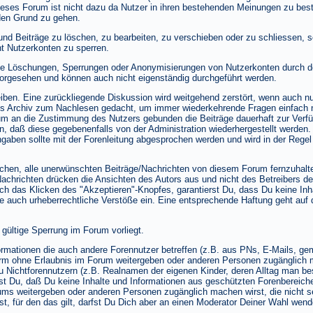
ses Forum ist nicht dazu da Nutzer in ihren bestehenden Meinungen zu bestä
den Grund zu gehen.
nd Beiträge zu löschen, zu bearbeiten, zu verschieben oder zu schliessen, 
t Nutzerkonten zu sperren.
te Löschungen, Sperrungen oder Anonymisierungen von Nutzerkonten durch d
vorgesehen und können auch nicht eigenständig durchgeführt werden.
iben. Eine zurückliegende Diskussion wird weitgehend zerstört, wenn auch nur
 als Archiv zum Nachlesen gedacht, um immer wiederkehrende Fragen einfach 
m an die Zustimmung des Nutzers gebunden die Beiträge dauerhaft zur Verfügu
nden, daß diese gegebenenfalls von der Administration wiederhergestellt werde
gaben sollte mit der Forenleitung abgesprochen werden und wird in der Regel 
hen, alle unerwünschten Beiträge/Nachrichten von diesem Forum fernzuhalten,
Nachrichten drücken die Ansichten des Autors aus und nicht des Betreibers de
h das Klicken des "Akzeptieren"-Knopfes, garantierst Du, dass Du keine Inha
e auch urheberrechtliche Verstöße ein. Eine entsprechende Haftung geht auf 
 gültige Sperrung im Forum vorliegt.
formationen die auch andere Forennutzer betreffen (z.B. aus PNs, E-Mails, g
Form ohne Erlaubnis im Forum weitergeben oder anderen Personen zugänglich 
 Nichtforennutzern (z.B. Realnamen der eigenen Kinder, deren Alltag man besc
st Du, daß Du keine Inhalte und Informationen aus geschützten Forenbereich
ums weitergeben oder anderen Personen zugänglich machen wirst, die nicht se
 für den das gilt, darfst Du Dich aber an einen Moderator Deiner Wahl wend