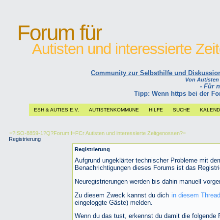
Forum für
Autisten und interessierte Ze
Community zur Selbsthilfe und Diskussions
Von Autisten l
- Für 
Tipp: Wenn https bei der 
ESH & AUTIES E.V.
AUTISTENKOMMUNE
HILFE
SUCHE
KALEN
=?ISO-8859-1?Q?Forum f=FCr Autisten und interessierte Zeitgenossen?=
Registrierung
Registrierung
Aufgrund ungeklärter technischer Probleme mit de
Benachrichtigungen dieses Forums ist das Registri
Neuregistrierungen werden bis dahin manuell vor
Zu diesem Zweck kannst du dich
in diesem Threa
eingeloggte Gäste) melden.
Wenn du das tust, erkennst du damit die folgende 