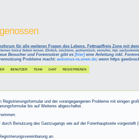
itgenossen
forum für alle weiteren Fragen des Lebens. Fettnapffreie Zone mit dem
ernen heisst lieben lernen. Ehrlich, nüchtern, authentisch, verrufen, fair, sachorientie
neue Besucher und Forennutzer gibt es
[hier]
eine Anleitung inkl. Forenre
Forennutzung Probleme macht:
autismus-ra.unen.de
; wenn https gewünsc
DER
BENUTZER
TEAM
CHAT
REGISTRIEREN
m Registrierungsformular und der vorangegangenen Probleme mit einigen gro
erungsformular bis auf Weiteres abgeschaltet.
genommen.
d
durch Benutzung des Gastzugangs wie auf der Forenhauptseite vorgestellt 
Registrierungsvereinbarung an.