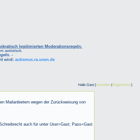
okratisch legitimierten Moderationsregeln.
rt: autistisch.
geln. -
ht wird:
autismus.ra.unen.de
Hallo Gast [
anmelden
|
Registrieren
]
ßen Mailanbietern wegen der Zurückweisung von
(Schreibrecht auch für unter User=Gast; Pass=Gast