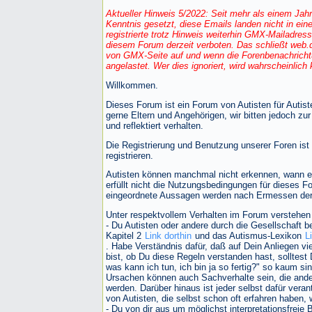
Aktueller Hinweis 5/2022: Seit mehr als einem Jah
Kenntnis gesetzt, diese Emails landen nicht in ei
registrierte trotz Hinweis weiterhin GMX-Mailadre
diesem Forum derzeit verboten. Das schließt web.de
von GMX-Seite auf und wenn die Forenbenachrichtu
angelastet. Wer dies ignoriert, wird wahrscheinlich
Willkommen.
Dieses Forum ist ein Forum von Autisten für Autist
gerne Eltern und Angehörigen, wir bitten jedoch z
und reflektiert verhalten.
Die Registrierung und Benutzung unserer Foren ist
registrieren.
Autisten können manchmal nicht erkennen, wann en
erfüllt nicht die Nutzungsbedingungen für dieses 
eingeordnete Aussagen werden nach Ermessen der 
Unter respektvollem Verhalten im Forum verstehen 
- Du Autisten oder andere durch die Gesellschaft b
Kapitel 2
Link dorthin
und das Autismus-Lexikon
L
. Habe Verständnis dafür, daß auf Dein Anliegen vi
bist, ob Du diese Regeln verstanden hast, solltest 
was kann ich tun, ich bin ja so fertig?" so kaum s
Ursachen können auch Sachverhalte sein, die ander
werden. Darüber hinaus ist jeder selbst dafür veran
von Autisten, die selbst schon oft erfahren haben,
- Du von dir aus um möglichst interpretationsfreie B