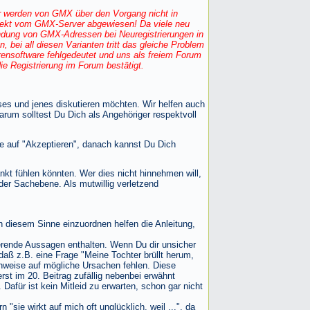
r werden von GMX über den Vorgang nicht in
direkt vom GMX-Server abgewiesen! Da viele neu
wendung von GMX-Adressen bei Neuregistrierungen in
bei all diesen Varianten tritt das gleiche Problem
ensoftware fehlgedeutet und uns als freiem Forum
ie Registrierung im Forum bestätigt.
eses und jenes diskutieren möchten. Wir helfen auch
rum solltest Du Dich als Angehöriger respektvoll
e auf "Akzeptieren", danach kannst Du Dich
t fühlen könnten. Wer dies nicht hinnehmen will,
der Sachebene. Als mutwillig verletzend
n diesem Sinne einzuordnen helfen die Anleitung,
nierende Aussagen enthalten. Wenn Du dir unsicher
 daß z.B. eine Frage "Meine Tochter brüllt herum,
Hinweise auf mögliche Ursachen fehlen. Diese
st im 20. Beitrag zufällig nebenbei erwähnt
 Dafür ist kein Mitleid zu erwarten, schon gar nicht
 "sie wirkt auf mich oft unglücklich, weil ...", da