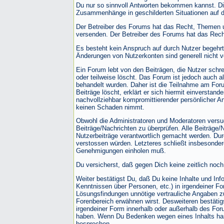
Du nur so sinnvoll Antworten bekommen kannst. Die
Zusammenhänge in geschilderten Situationen auf 
Der Betreiber des Forums hat das Recht, Themen u
versenden. Der Betreiber des Forums hat das Rech
Es besteht kein Anspruch auf durch Nutzer begehr
Änderungen von Nutzerkonten sind generell nicht 
Ein Forum lebt von den Beiträgen, die Nutzer schre
oder teilweise löscht. Das Forum ist jedoch auch
behandelt wurden. Daher ist die Teilnahme am Foru
Beiträge löscht, erklärt er sich hiermit einversta
nachvollziehbar kompromittierender persönlicher An
keinen Schaden nimmt.
Obwohl die Administratoren und Moderatoren versuc
Beiträge/Nachrichten zu überprüfen. Alle Beiträge/
Nutzerbeiträge verantwortlich gemacht werden. Durc
verstossen würden. Letzteres schließt insbesonder
Genehmigungen einholen muß.
Du versicherst, daß gegen Dich keine zeitlich noch
Weiter bestätigst Du, daß Du keine Inhalte und In
Kenntnissen über Personen, etc.) in irgendeiner 
Lösungsfindungen unnötige vertrauliche Angaben zu
Forenbereich erwähnen wirst. Desweiteren bestätig
irgendeiner Form innerhalb oder außerhalb des For
haben. Wenn Du Bedenken wegen eines Inhalts hast,
besprechen.