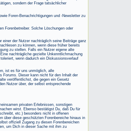
tigen, sondern der Frage tatsächlicher
sowie Foren-Benachrichtigungen und -Newsletter zu
en Forenbetreiber. Solche Löschungen oder
 einer der Nutzer nachträglich seine Beiträge ganz
nachlesen zu können, wenn diese früher bereits
ng zu stellen. Falls ein Nutzer eigene alte
n. Eine nachträgliche gezielte Unkenntlichmachung
toleriert, wenn dadurch ein Diskussionsverlauf
 ist es für uns unmöglich, alle
s Forums. Dieser kann nicht für den Inhalt der
lte veröffentlichst, die gegen ein Gesetz
den Nutzer über, der selbst entsprechende
emeinsamen privaten Erlebnissen, sonstigen
machen wirst. Ebenso bestätigst Du, daß Du für
hreibt, etc.) besonders nicht in offenen
en über diese geschützten Forenbereiche hinaus in
lbst offiziell Zugang zu diesen Forenbereichen
en, um Dich in dieser Sache mit ihm zu