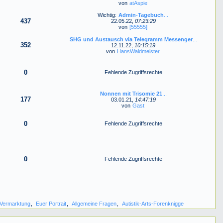
von
atAspie
Wichtig:
Admin-Tagebuch
...
437
22.05.22,
07:23:29
von
[55555]
SHG und Austausch via Telegramm Messenger
...
352
12.11.22,
10:15:19
von
HansWaldmeister
0
Fehlende Zugriffsrechte
Nonnen mit Trisomie 21
...
177
03.01.21,
14:47:19
von
Gast
0
Fehlende Zugriffsrechte
0
Fehlende Zugriffsrechte
Vermarktung
,
Euer Portrait
,
Allgemeine Fragen
,
Autistik-Arts-Forenknigge