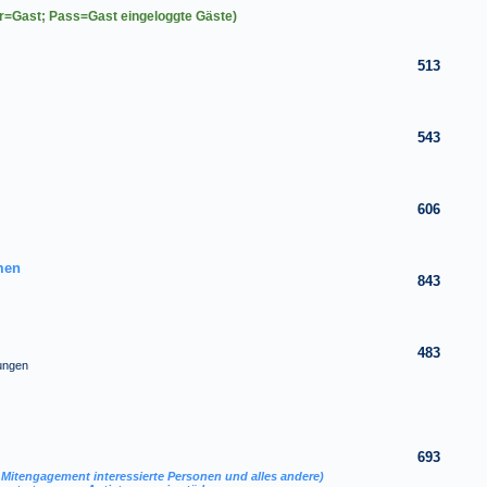
er=Gast; Pass=Gast eingeloggte Gäste)
513
543
606
men
843
483
ungen
693
 Mitengagement interessierte Personen und alles andere)