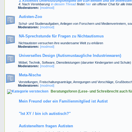
3. Kostenlos Unterstützungsmitglied der ESH werden und die Interessen
4. Nach Vereinbarung
in diesem Thread
findet
hier
ein offener Chat für alle Int
Moderatoren:
[modmod]
Autisten-Zoo
Schul- und Studienaufgaben, Anliegen von Forschern und Medienvertretern, so
Moderatoren:
[modmod]
NA-Sprechstunde für Fragen zu Nichtautismus
Nichtautisten versuchen ihre wundersame Welt zu erklären
Moderatoren:
[modmod]
Universelles Design (Autismustaugliche Industriewaren)
Möbel, Technik, Software, Dienstleistungen (darunter Kindergarten und Schule
Moderatoren:
[modmod]
Meta-Nische
Vorstellungen, Freischaltungsanträge, Anregungen und Vorschläge, Grußbotsch
Moderatoren:
[modmod]
Beratungsforen (Lese- und Schreibrecht auch fü
Mein Freund oder ein Familienmitglied ist Autist
"Ist XY / bin ich autistisch?"
Autisteneltern fragen Autisten