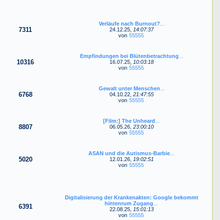
Verläufe nach Burnout?
...
7311
24.12.25,
14:07:37
von
55555
Empfindungen bei Blütenbetrachtung
...
10316
16.07.25,
10:03:18
von
55555
Gewalt unter Menschen
...
6768
04.10.22,
21:47:55
von
55555
[Film:] The Unheard
...
8807
06.05.26,
23:00:10
von
55555
ASAN und die Autismus-Barbie
...
5020
12.01.26,
19:02:51
von
55555
Digitalisierung der Krankenakten: Google bekommt
hintenrum Zugang
...
6391
22.08.25,
15:01:13
von
55555