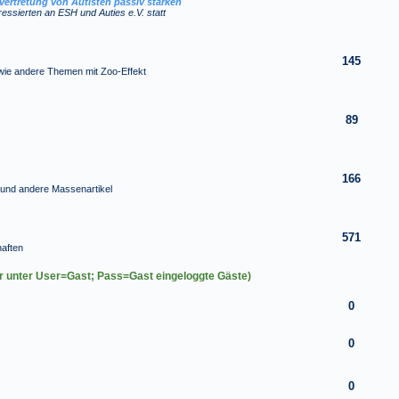
vertretung von Autisten passiv stärken
eressierten an ESH und Auties e.V. statt
145
wie andere Themen mit Zoo-Effekt
89
166
) und andere Massenartikel
571
aften
r unter User=Gast; Pass=Gast eingeloggte Gäste)
0
0
0