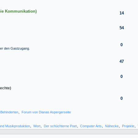
eie Kommunikation)
14
54
0
über den Gastzugang.
47
0
echte)
0
 Behinderten
,
Forum von Dianas Aspergerseite
und Musikproduktion
,
Wort
,
Der schüchterne Poet
,
Computer Arts
,
Nähecke
,
Projekte
,