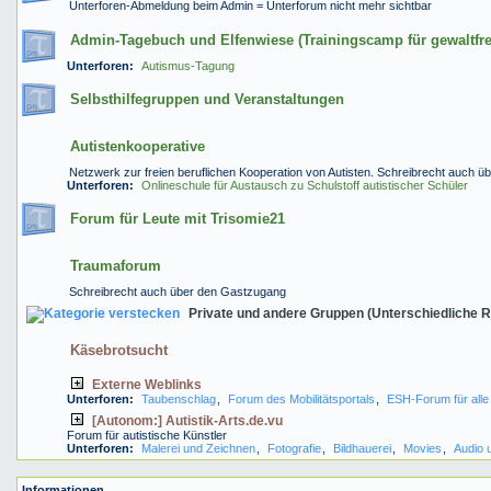
Unterforen-Abmeldung beim Admin = Unterforum nicht mehr sichtbar
Admin-Tagebuch und Elfenwiese (Trainingscamp für gewaltfr
Unterforen:
Autismus-Tagung
Selbsthilfegruppen und Veranstaltungen
Autistenkooperative
Netzwerk zur freien beruflichen Kooperation von Autisten. Schreibrecht auch 
Unterforen:
Onlineschule für Austausch zu Schulstoff autistischer Schüler
Forum für Leute mit Trisomie21
Traumaforum
Schreibrecht auch über den Gastzugang
Private und andere Gruppen (Unterschiedliche R
Käsebrotsucht
Externe Weblinks
Unterforen:
Taubenschlag
,
Forum des Mobilitätsportals
,
ESH-Forum für alle
[Autonom:] Autistik-Arts.de.vu
Forum für autistische Künstler
Unterforen:
Malerei und Zeichnen
,
Fotografie
,
Bildhauerei
,
Movies
,
Audio 
Informationen