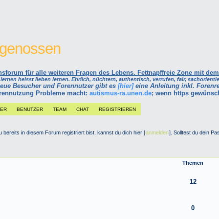
itgenossen
forum für alle weiteren Fragen des Lebens. Fettnapffreie Zone mit dem
ernen heisst lieben lernen. Ehrlich, nüchtern, authentisch, verrufen, fair, sachorientie
neue Besucher und Forennutzer gibt es
[hier]
eine Anleitung inkl. Forenre
Forennutzung Probleme macht:
autismus-ra.unen.de
; wenn https gewünsc
DER
BENUTZER
TEAM
CHAT
REGISTRIEREN
bereits in diesem Forum registriert bist, kannst du dich hier [
anmelden
]. Solltest du dein 
Themen
12
0