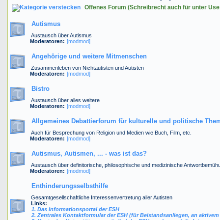
Offenes Forum (Schreibrecht auch für unter Us
Autismus
Austausch über Autismus
Moderatoren:
[modmod]
Angehörige und weitere Mitmenschen
Zusammenleben von Nichtautisten und Autisten
Moderatoren:
[modmod]
Bistro
Austausch über alles weitere
Moderatoren:
[modmod]
Allgemeines Debattierforum für kulturelle und politische The
Auch für Besprechung von Religion und Medien wie Buch, Film, etc.
Moderatoren:
[modmod]
Autismus, Autismen, ... - was ist das?
Austausch über definitorische, philosophische und medizinische Antwortbemüh
Moderatoren:
[modmod]
Enthinderungsselbsthilfe
Gesamtgesellschaftliche Interessenvertretung aller Autisten
Links:
1. Das Informationsportal der ESH
2. Zentrales Kontaktformular der ESH (für Beistandsanliegen, an aktivem