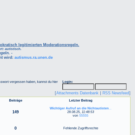
okratisch legitimierten Moderationsregeln.
rt: autistisch.
geln. -
ht wird:
autismus.ra.unen.de
Passwort vergessen haben, kannst du hier
Login:
[
Attachments Datenbank
|
RSS Newsfeed
]
Beiträge
Letzter Beitrag
Wichtiger Aufruf an die Nichtautisten
...
149
28.08.25,
11:48:53
von
55555
0
Fehlende Zugriffsrechte