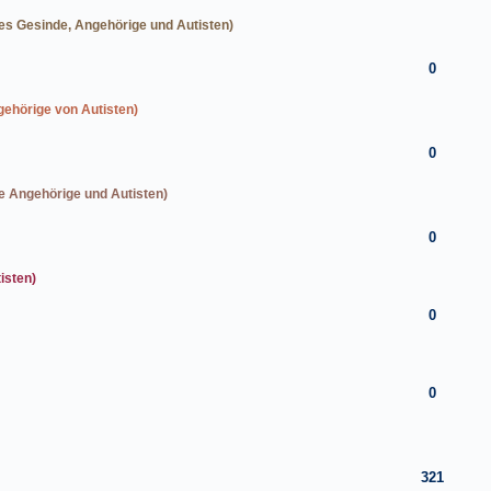
tes Gesinde, Angehörige und Autisten)
0
gehörige von Autisten)
0
e Angehörige und Autisten)
0
isten)
0
0
321