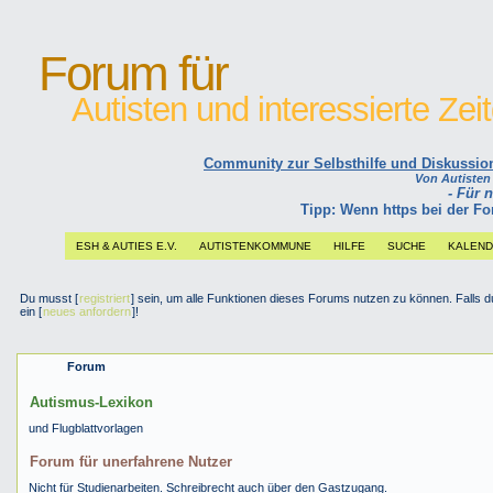
Forum für
Autisten und interessierte Ze
Community zur Selbsthilfe und Diskussions
Von Autisten l
- Für 
Tipp: Wenn https bei der 
ESH & AUTIES E.V.
AUTISTENKOMMUNE
HILFE
SUCHE
KALEN
Du musst [
registriert
] sein, um alle Funktionen dieses Forums nutzen zu können. Falls du 
ein [
neues anfordern
]!
Forum
Autismus-Lexikon
und Flugblattvorlagen
Forum für unerfahrene Nutzer
Nicht für Studienarbeiten. Schreibrecht auch über den Gastzugang.