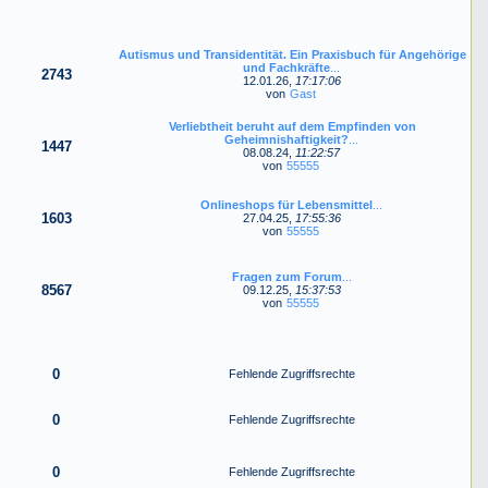
Autismus und Transidentität. Ein Praxisbuch für Angehörige
und Fachkräfte
...
2743
12.01.26,
17:17:06
von
Gast
Verliebtheit beruht auf dem Empfinden von
Geheimnishaftigkeit?
...
1447
08.08.24,
11:22:57
von
55555
Onlineshops für Lebensmittel
...
1603
27.04.25,
17:55:36
von
55555
Fragen zum Forum
...
8567
09.12.25,
15:37:53
von
55555
0
Fehlende Zugriffsrechte
0
Fehlende Zugriffsrechte
0
Fehlende Zugriffsrechte