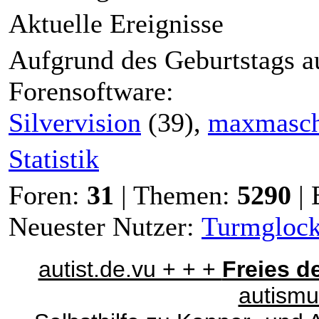
Aktuelle Ereignisse
Aufgrund des Geburtstags a
Forensoftware:
Silvervision
(39),
maxmasch
Statistik
Foren:
31
| Themen:
5290
| 
Neuester Nutzer:
Turmgloc
autist.de.vu + + +
Freies 
autismu