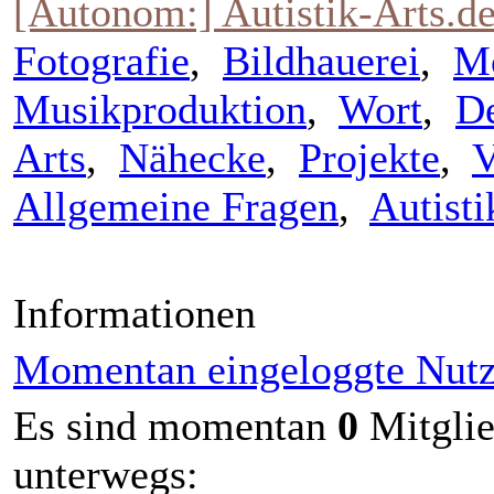
[Autonom:] Autistik-Arts.d
Fotografie
,
Bildhauerei
,
M
Musikproduktion
,
Wort
,
De
Arts
,
Nähecke
,
Projekte
,
V
Allgemeine Fragen
,
Autist
Informationen
Momentan eingeloggte Nutz
Es sind momentan
0
Mitgli
unterwegs: