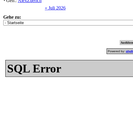
·
Geb.:
AlexZuerich
« Juli 2026
Gehe zu:
Ausführze
Powered by:
php
SQL Error