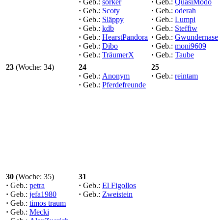
·
Geb.:
sorker
·
Geb.:
QuasiModo
·
Geb.:
Scoty
·
Geb.:
oderah
·
Geb.:
Släppy
·
Geb.:
Lumpi
·
Geb.:
kdb
·
Geb.:
Steffiw
·
Geb.:
HearstPandora
·
Geb.:
Gwundernase
·
Geb.:
Dibo
·
Geb.:
moni9609
·
Geb.:
TräumerX
·
Geb.:
Taube
23
(Woche: 34)
24
25
·
Geb.:
Anonym
·
Geb.:
reintam
·
Geb.:
Pferdefreunde
30
(Woche: 35)
31
·
Geb.:
petra
·
Geb.:
El Figollos
·
Geb.:
jefa1980
·
Geb.:
Zweistein
·
Geb.:
timos traum
·
Geb.:
Mecki