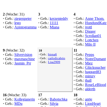
2
(Woche: 31)
3
4
·
Geb.:
ziegenpeter
·
Geb.:
kerzenteddy
·
Geb.:
Anne Thom.
·
Geb.:
lego
·
Geb.:
11111
·
Geb.:
HundundKatz
·
Geb.:
Apistogramma
·
Geb.:
Miana
·
Geb.:
jrottl
·
Geb.:
Digger
·
Geb.:
Scrollan01
·
Geb.:
Lottchen
·
Geb.:
Milo II
9
(Woche: 32)
11
10
·
Geb.:
Silvervision
·
Geb.:
biena6
·
Geb.:
Pepps
·
Geb.:
carlodicabrio
·
Geb.:
maxmaschine
·
Geb.:
NotreDumant
·
Geb.:
Lisa2909
·
Geb.:
Jasmin_Prr
·
Geb.:
Miez
·
Geb.:
Glückssucher
·
Geb.:
haggard83
·
Geb.:
mimzy
·
Geb.:
thall
·
Geb.:
RoseLeBlood
·
Geb.:
alderth
16
(Woche: 33)
17
18
·
Geb.:
Kollegianerin
·
Geb.:
Babotschka
·
Geb.:
antje
·
Geb.:
MDu
·
Geb.:
Silvia
·
Geb.:
LionHeart